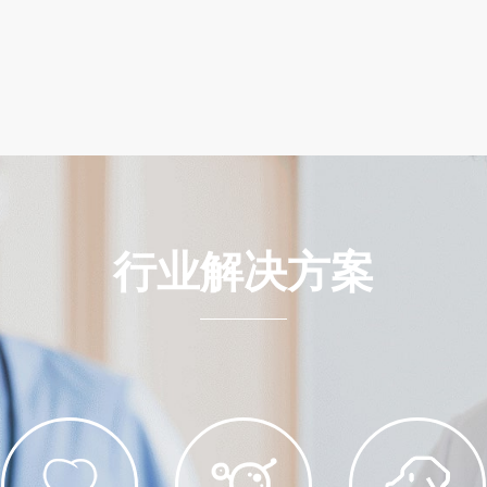
行
业
解
决
方
案